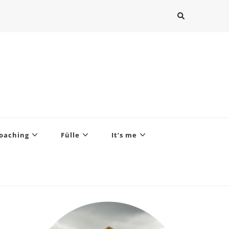
oaching
Fülle
It’s me