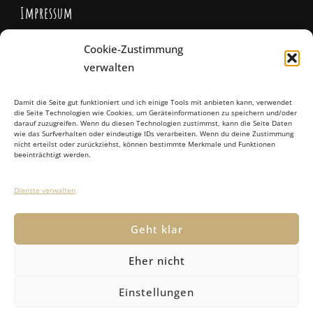
Impressum
Cookie-Zustimmung
Kontakt
verwalten
Impressum
Damit die Seite gut funktioniert und ich einige Tools mit anbieten kann, verwendet
die Seite Technologien wie Cookies, um Geräteinformationen zu speichern und/oder
AGB
darauf zuzugreifen. Wenn du diesen Technologien zustimmst, kann die Seite Daten
wie das Surfverhalten oder eindeutige IDs verarbeiten. Wenn du deine Zustimmung
nicht erteilst oder zurückziehst, können bestimmte Merkmale und Funktionen
Hygieneregeln
beeinträchtigt werden.
Datenschutz
Dienste verwalten
Geht klar
Eher nicht
© 2024 Denise D. Lungwitz
Vilva | Entwickelt von
Einstellungen
Blossom Themes
. Bereitgestellt von
WordPress
.
Datenschutzerklärung